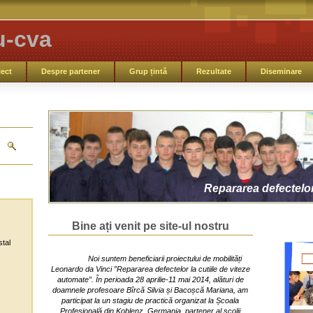
u-cva
ect
Despre partener
Grup țintă
Rezultate
Diseminare
Repararea defectelor 
Bine ați venit pe site-ul nostru
stal
Noi suntem beneficiarii proiectului de mobilități
Leonardo da Vinci ”Repararea defectelor la cutiile de viteze
automate”. În perioada 28 aprilie-11 mai 2014, alături de
doamnele profesoare Bîrcă Silvia și Bacoșcă Mariana, am
participat la un stagiu de practică organizat la Școala
Profesională din Koblenz, Germania, partener al școlii