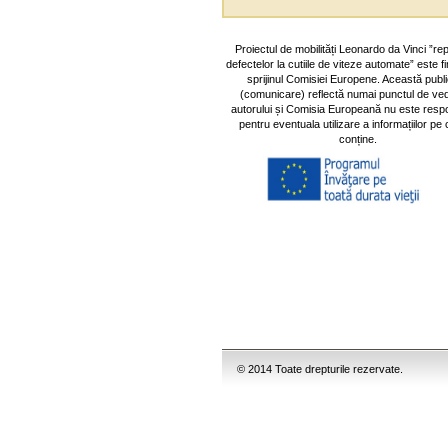
Proiectul de mobilități Leonardo da Vinci ”re
defectelor la cutiile de viteze automate” este f
sprijinul Comisiei Europene. Această publi
(comunicare) reflectă numai punctul de ved
autorului și Comisia Europeană nu este resp
pentru eventuala utilizare a informațiilor pe 
conține.
© 2014 Toate drepturile rezervate.