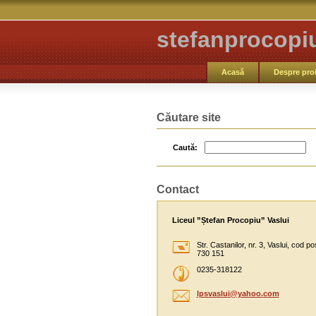
stefanprocopi
Acasă
Despre proi
Căutare site
Caută:
Contact
Liceul ”Ștefan Procopiu” Vaslui
Str. Castanilor, nr. 3, Vaslui, cod po
730 151
0235-318122
lpsvaslu
i@yahoo.
com