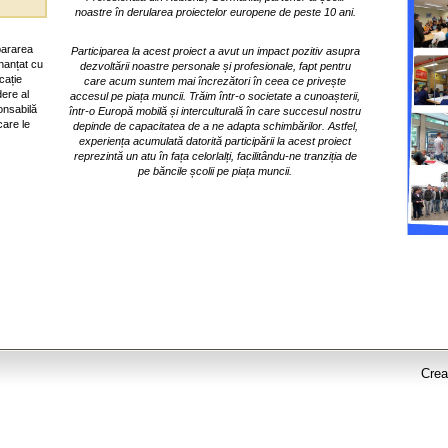
noastre în derularea proiectelor europene de peste 10 ani.
pararea
Participarea la acest proiect a avut un impact pozitiv asupra
inanțat cu
dezvoltării noastre personale și profesionale, fapt pentru
cație
care acum suntem mai încrezători în ceea ce privește
ere al
accesul pe piața muncii. Trăim într-o societate a cunoașterii,
onsabilă
într-o Europă mobilă și interculturală în care succesul nostru
care le
depinde de capacitatea de a ne adapta schimbărilor. Astfel,
experiența acumulată datorită participării la acest proiect
reprezintă un atu în fața celorlalți, facilitându-ne tranziția de
pe băncile școlii pe piața muncii.
Creaț